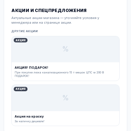
стройматериалов Димитровграда и области — не
первый год.
Широкий складской запас
Поддерживаем ассортимент под реальный спрос: 
отделочных смесей до металлопроката и инженер
систем — чтобы вы уехали со всем необходимым.
Поддержка и расчёты
Помогаем с подбором материалов, объёмами и
логистикой: для частных, корпоративных и оптовы
заказов — персональный подход и понятные усло