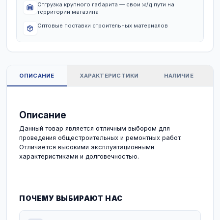
Завтра, от 500₽
Гарантия
12 месяцев
ПРЕИМУЩЕСТВА РАБОТЫ С НАМИ
Быстрая доставка
Отгрузка крупного габарита — свои ж/д пути на
территории магазина
Оптовые поставки строительных материалов
ОПИСАНИЕ
ХАРАКТЕРИСТИКИ
НА