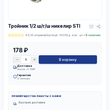
Тройник 1/2 ш/г/ш никелир STI
4.5
(
0
отзывов)
Артикул:
3509
Ед. изм.:
шт
В
178
₽
В корзину
Доставка