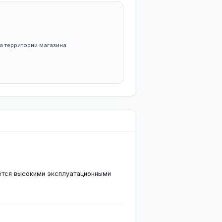
Гарантия
В корзину
12 месяцев
БОТЫ С НАМИ
вка
ого габарита — свои ж/д пути на территории магазина
ки строительных материалов