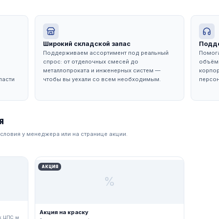
 отличным выбором для проведения общестроительных 
говечностью.
Т НАС
ство
Широкий складской запас
ыми
Поддерживаем ассортимент п
людаем условия
спрос: от отделочных смесей
 рынке
металлопроката и инженерных
ровграда и области
чтобы вы уехали со всем нео