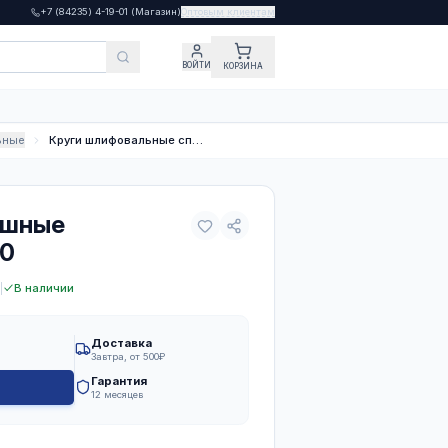
+7 (84235) 4-19-01
(Магазин
вы
ифование
Круги шлифовальные
фовальные сплошные
50 мм, 5 шт. Р 40
ов)
|
Артикул:
39802
|
Ед. изм.:
шт
|
В наличии
Доставка
Завтра, от 500₽