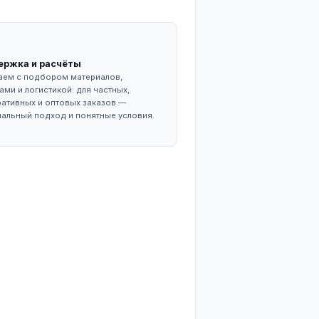
и ремонтных работ. Отличается высокими эксплуатац
Поддержка и расчёты
од реальный
Помогаем с подбором материалов,
 до
объёмами и логистикой: для частных
 систем —
корпоративных и оптовых заказов —
бходимым.
персональный подход и понятные ус