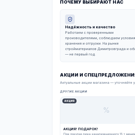
Описание
Данный товар является
характеристиками и дол
ПОЧЕМУ ВЫБИРАЮ
Надёжность и каче
Работаем с проверенн
производителями, соб
хранения и отгрузки. На
стройматериалов Димит