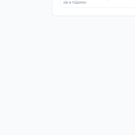
— не первый год.
АКЦИИ И СПЕЦПР
Актуальные акции магазин
ДРУГИЕ АКЦИИ
АКЦИЯ
АКЦИЯ! ПОДАРОК!
При покупке люка канализац
200 В ПОДАРОК!