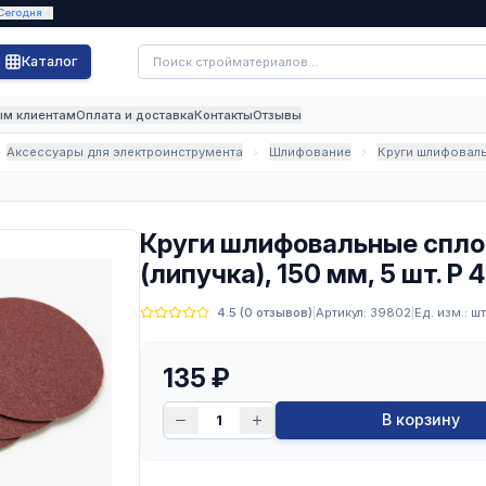
СР
:
08:00 - 19:00
· Сегодня
Каталог
и скидки
Оптовым клиентам
Оплата и доставка
Контакты
Отзы
ТРОТОВАРЫ
Аксессуары для электроинструмента
Шл
трумента
Круги шли
(липучка), 1
е (липучка), 150 мм, 5 шт. Р 40
4.5
(
0
отзыв
135
₽