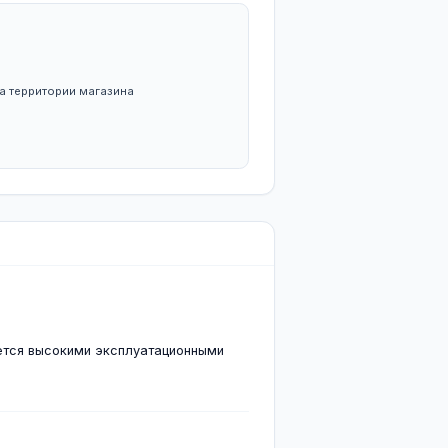
Гарантия
Нет в наличии
12 месяцев
БОТЫ С НАМИ
вка
ого габарита — свои ж/д пути на территории магазина
ки строительных материалов