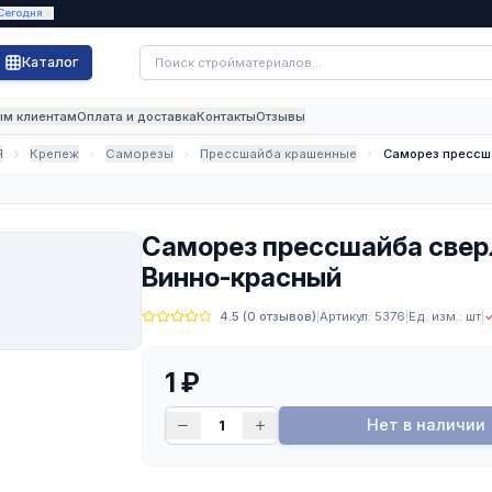
ВС
:
08:00 - 16:00
· Сегодня
Каталог
и скидки
Оптовым клиентам
Оплата и доставка
Контакты
Отзы
ЯНЫЕ ИЗДЕЛИЯ
Крепеж
Саморезы
Прессшайба к
Саморез пр
📷
Винно-кра
 4,2/19 3005 Винно-красный
Нет фото
4.5
(
0
отзыв
1
₽