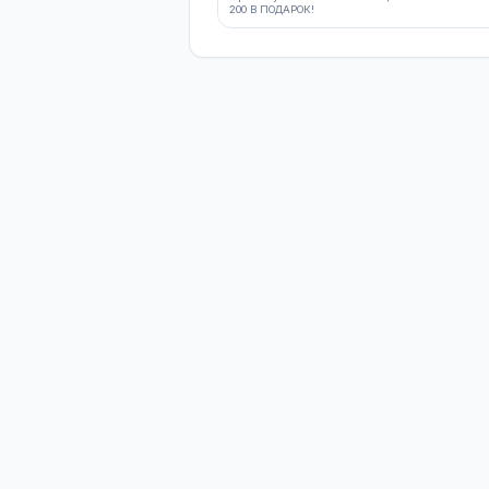
— не первый год.
АКЦИИ И СПЕЦПР
Актуальные акции магазин
ДРУГИЕ АКЦИИ
АКЦИЯ
АКЦИЯ! ПОДАРОК!
При покупке люка канализац
200 В ПОДАРОК!